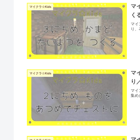
マ
マイクラ☆Kids
く
マイ
り、
マ
マイクラ☆Kids
り
マイ
集め
マ