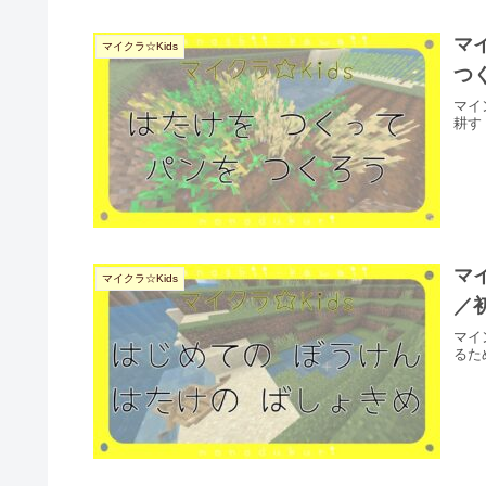
マ
マイクラ☆Kids
つ
マイ
耕す
マ
マイクラ☆Kids
／
マイ
るた