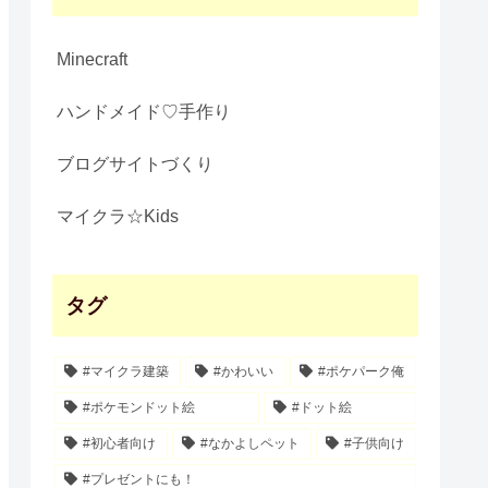
Minecraft
ハンドメイド♡手作り
ブログサイトづくり
マイクラ☆Kids
タグ
#マイクラ建築
#かわいい
#ポケパーク俺
#ポケモンドット絵
#ドット絵
#初心者向け
#なかよしペット
#子供向け
#プレゼントにも！