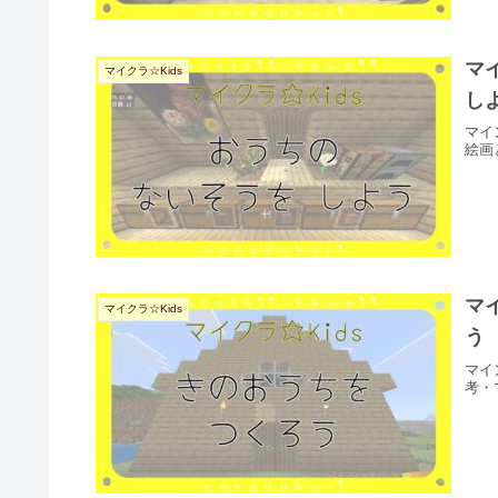
マ
マイクラ☆Kids
し
マイ
絵画
マ
マイクラ☆Kids
う
マイ
考・