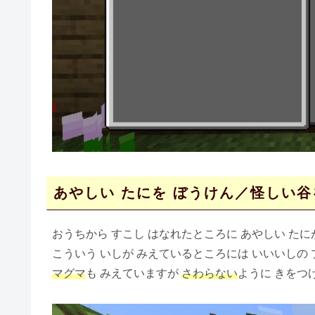
あやしい たにを ぼうけん／怪しい谷
おうちから すこし はなれたところに あやしい たに
こういう いしが みえているところには いいいしの
マグマ
も みえていますが
さわらない
ように きをつ