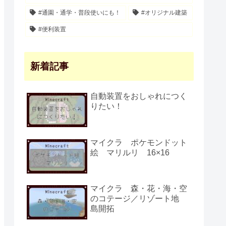
#通園・通学・普段使いにも！
#オリジナル建築
#便利装置
新着記事
自動装置をおしゃれにつく
りたい！
マイクラ ポケモンドット
絵 マリルリ 16×16
マイクラ 森・花・海・空
のコテージ／リゾート地
島開拓