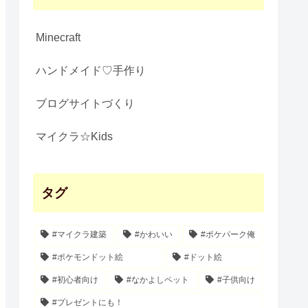
Minecraft
ハンドメイド♡手作り
ブログサイトづくり
マイクラ☆Kids
タグ
#マイクラ建築
#かわいい
#ポケパーク俺
#ポケモンドット絵
#ドット絵
#初心者向け
#なかよしペット
#子供向け
#プレゼントにも！