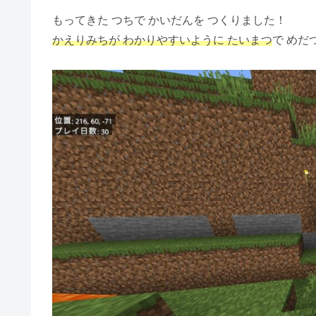
もってきた つちで かいだんを つくりました！
かえりみちが わかりやすいように たいまつ
で めだ