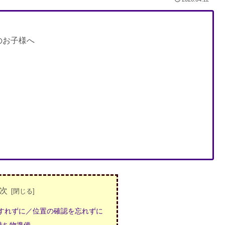
のお子様へ
次
わすれずに／位置の確認を忘れずに
持ち物準備