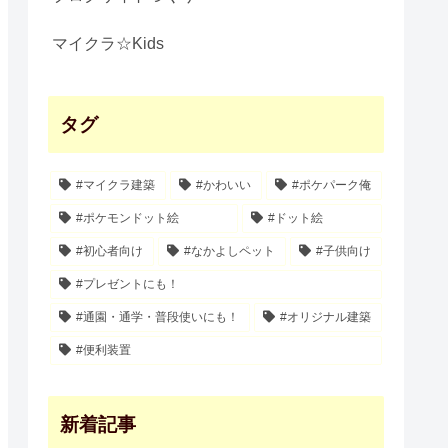
マイクラ☆Kids
タグ
#マイクラ建築
#かわいい
#ポケパーク俺
#ポケモンドット絵
#ドット絵
#初心者向け
#なかよしペット
#子供向け
#プレゼントにも！
#通園・通学・普段使いにも！
#オリジナル建築
#便利装置
新着記事