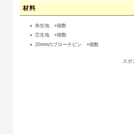
材料
布生地 ×個数
芯生地 ×個数
20mmのブローチピン ×個数
スポ