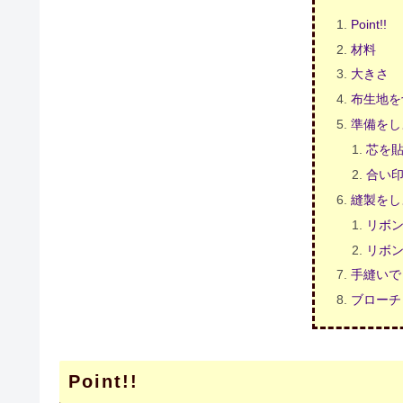
Point!!
材料
大きさ
布生地を
準備をし
芯を
合い
縫製をし
リボ
リボ
手縫いで
ブローチ
Point!!