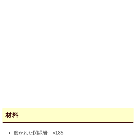
材料
磨かれた閃緑岩 ×185