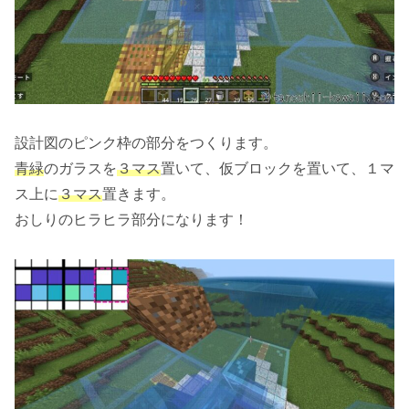
設計図のピンク枠の部分をつくります。
青緑
のガラスを
３マス
置いて、仮ブロックを置いて、１マ
ス上に
３マス
置きます。
おしりのヒラヒラ部分になります！