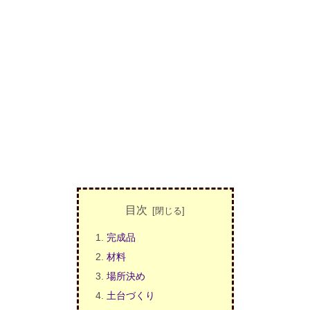
目次
完成品
材料
場所決め
土台づくり