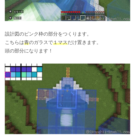
設計図のピンク枠の部分をつくります。
こちらは
青
のガラスで
１マス
だけ置きます。
頭の部分になります！