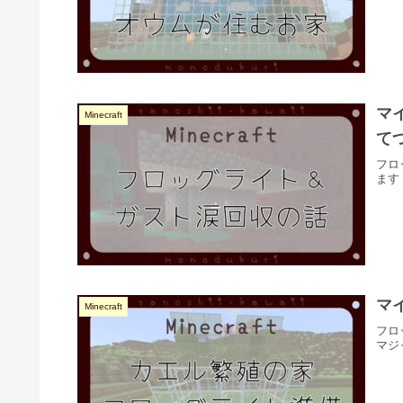
マ
Minecraft
て
フロ
ます
マ
Minecraft
フロ
マジ