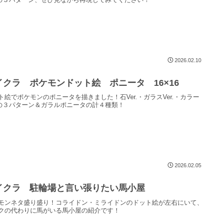
2026.02.10
イクラ ポケモンドット絵 ポニータ 16×16
ト絵でポケモンのポニータを描きました！石Ver.・ガラスVer.・カラー
r.の３パターン＆ガラルポニータの計４種類！
2026.02.05
イクラ 駐輪場と言い張りたい馬小屋
モンネタ盛り盛り！コライドン・ミライドンのドット絵が左右にいて、
クの代わりに馬がいる馬小屋の紹介です！