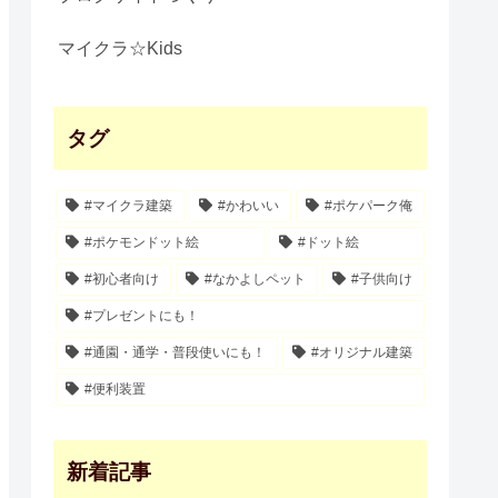
マイクラ☆Kids
タグ
#マイクラ建築
#かわいい
#ポケパーク俺
#ポケモンドット絵
#ドット絵
#初心者向け
#なかよしペット
#子供向け
#プレゼントにも！
#通園・通学・普段使いにも！
#オリジナル建築
#便利装置
新着記事