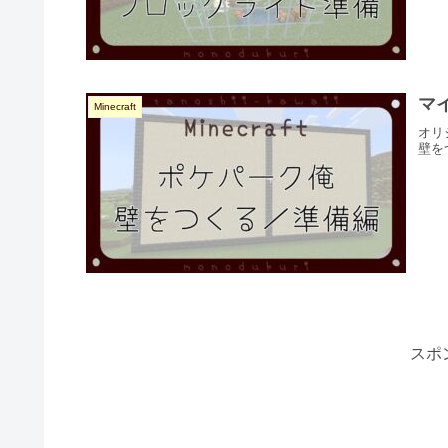
マ
Minecraft
オリ
壁を
スポ