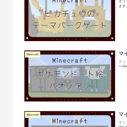
オリ
ます
マ
Minecraft
ドッ
ーV
マ
Minecraft
ドッ
Ve